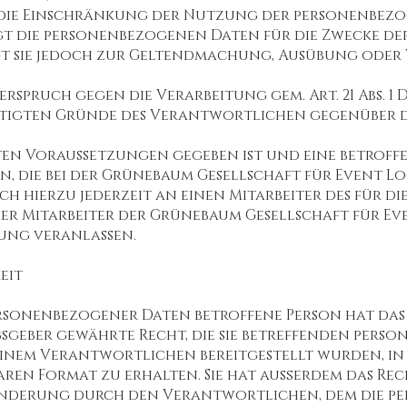
 die Einschränkung der Nutzung der personenbez
t die personenbezogenen Daten für die Zwecke der
gt sie jedoch zur Geltendmachung, Ausübung oder
rspruch gegen die Verarbeitung gem. Art. 21 Abs. 1
chtigten Gründe des Verantwortlichen gegenüber 
en Voraussetzungen gegeben ist und eine betroff
die bei der Grünebaum Gesellschaft für Event Logi
ch hierzu jederzeit an einen Mitarbeiter des für d
 Mitarbeiter der Grünebaum Gesellschaft für Eve
ung veranlassen.
eit
ersonenbezogener Daten betroffene Person hat da
geber gewährte Recht, die sie betreffenden pers
einem Verantwortlichen bereitgestellt wurden, in
en Format zu erhalten. Sie hat außerdem das Rech
nderung durch den Verantwortlichen, dem die p