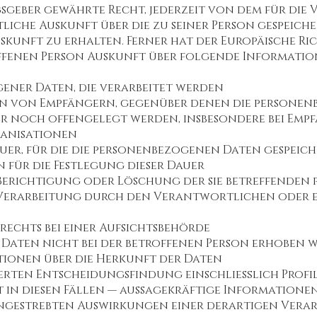
geber gewährte Recht, jederzeit von dem für die 
iche Auskunft über die zu seiner Person gespeic
uskunft zu erhalten. Ferner hat der Europäische Ri
fenen Person Auskunft über folgende Informatio
ener Daten, die verarbeitet werden
en von Empfängern, gegenüber denen die persone
r noch offengelegt werden, insbesondere bei Emp
ganisationen
uer, für die die personenbezogenen Daten gespeiche
en für die Festlegung dieser Dauer
f Berichtigung oder Löschung der sie betreffende
Verarbeitung durch den Verantwortlichen oder e
rechts bei einer Aufsichtsbehörde
Daten nicht bei der betroffenen Person erhoben 
onen über die Herkunft der Daten
erten Entscheidungsfindung einschließlich Profili
in diesen Fällen — aussagekräftige Informationen 
angestrebten Auswirkungen einer derartigen Verar