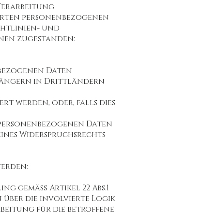
Verarbeitung
herten personenbezogenen
chtlinien- und
nen zugestanden:
nbezogenen Daten
fängern in Drittländern
rt werden, oder, falls dies
n personenbezogenen Daten
ines Widerspruchsrechts
werden:
ng gemäß Artikel 22 Abs.1
über die involvierte Logik
beitung für die betroffene