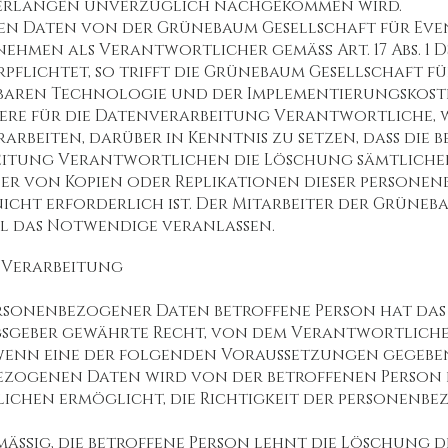
verlangen unverzüglich nachgekommen wird.
n Daten von der Grünebaum Gesellschaft für Even
ehmen als Verantwortlicher gemäß Art. 17 Abs. 1 
flichtet, so trifft die Grünebaum Gesellschaft fü
gbaren Technologie und der Implementierungskos
ere für die Datenverarbeitung Verantwortliche, 
beiten, darüber in Kenntnis zu setzen, dass die 
itung Verantwortlichen die Löschung sämtlicher 
r von Kopien oder Replikationen dieser persone
nicht erforderlich ist. Der Mitarbeiter der Grüneb
ll das Notwendige veranlassen.
 Verarbeitung
ersonenbezogener Daten betroffene Person hat da
sgeber gewährte Recht, von dem Verantwortliche
wenn eine der folgenden Voraussetzungen gegeben 
bezogenen Daten wird von der betroffenen Person b
lichen ermöglicht, die Richtigkeit der personenb
mäßig, die betroffene Person lehnt die Löschung