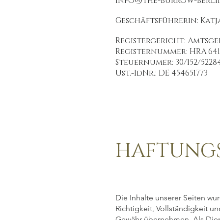
Info@the-burrow-berli
Geschäftsführerin: Kat
Registergericht: Amtsg
Registernummer: HRA 641
Steuernumer: 30/152/5228
Ust.-IdNr.: DE 454651773
HAFTUNGS
Die Inhalte unserer Seiten wurd
Richtigkeit, Vollständigkeit u
Gewähr übernehmen. Als Diens