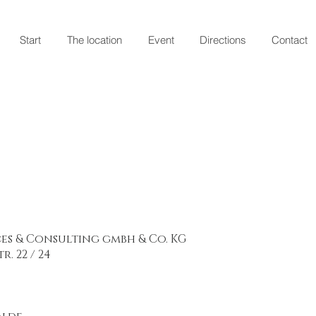
Start
The location
Event
Directions
Contact
es & Consulting gmbh & Co. KG
. 22 / 24
0