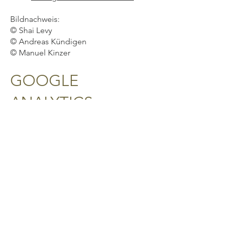
Bildnachweis:
© Shai Levy
© Andreas Kündigen
© Manuel Kinzer
GOOGLE
ANALYTICS
Diese Website benutzt Google
Analytics, einen Webanalysedienst der
Google Inc. (»Google«) Google
Analytics verwendet sog. »Cookies« –
Textdateien, die auf Ihrem Computer
gespeichert werden und die eine
Analyse der Benutzung der Website
durch Sie ermöglicht. Die durch den